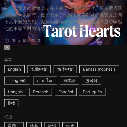
在一次隨興的聚會上，在場的三人玩起塔羅牌。當古斯塔沃
抽出第一張牌時，似乎暗示了他男友麥洛以及好友艾文之間
令人不安的真相。究竟塔羅牌給出什麼樣的指引？是否喚起
他們不願面對的情感？ ☆這局塔羅牌遊...
更多
28m
西班牙
2023
限
字幕
English
繁體中文
简体中文
Bahasa Indonesia
Tiếng Việt
ภาษาไทย
日本語
한국어
français
Deutsch
Español
Português
हिन्दी
標籤
男同志
情慾
歐洲
短片