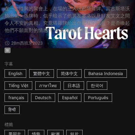
在一次隨興的聚會上，在場的三人玩起塔羅牌。當古斯塔沃
抽出第一張牌時，似乎暗示了他男友麥洛以及好友艾文之間
令人不安的真相。究竟塔羅牌給出什麼樣的指引？是否喚起
他們不願面對的情感？ ☆這局塔羅牌遊...
更多
28m
西班牙
2023
限
字幕
English
繁體中文
简体中文
Bahasa Indonesia
Tiếng Việt
ภาษาไทย
日本語
한국어
français
Deutsch
Español
Português
हिन्दी
標籤
男同志
情慾
歐洲
短片