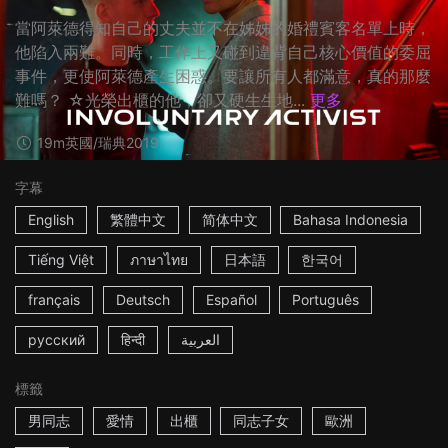
當阿萊德得知自己的丈夫並不在姊姊的婚禮賓客名單上時，
他陷入兩難。同時，工作上又碰到違背自己核心價值的委屈
事件，更使阿萊德產生困惑。要讓所有人都滿意，真的那麼
難嗎？ ☆光榮出櫃的他，卻又硬生生地...
更多
19m
英國/瑞典
2019
字幕
English
繁體中文
简体中文
Bahasa Indonesia
Tiếng Việt
ภาษาไทย
日本語
한국어
français
Deutsch
Español
Português
русский
हिन्दी
العربية
標籤
男同志
愛情
出櫃
同志子女
歐洲