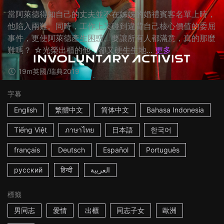
當阿萊德得知自己的丈夫並不在姊姊的婚禮賓客名單上時，
他陷入兩難。同時，工作上又碰到違背自己核心價值的委屈
事件，更使阿萊德產生困惑。要讓所有人都滿意，真的那麼
難嗎？ ☆光榮出櫃的他，卻又硬生生地...
更多
19m
英國/瑞典
2019
字幕
English
繁體中文
简体中文
Bahasa Indonesia
Tiếng Việt
ภาษาไทย
日本語
한국어
français
Deutsch
Español
Português
русский
हिन्दी
العربية
標籤
男同志
愛情
出櫃
同志子女
歐洲