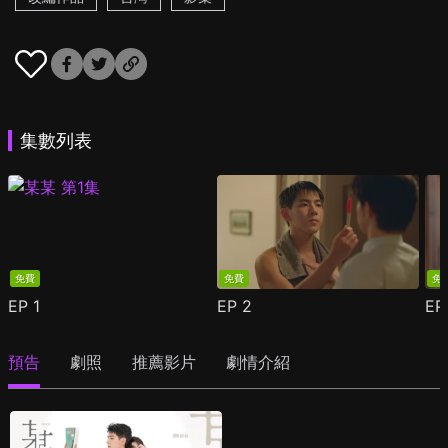
集數列表
免費
免費
免
EP
1
EP
2
E
預告
劇照
推薦影片
劇情介紹