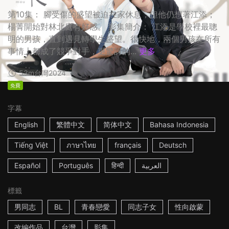
第10集： 腳受傷的盛望被迫在家休息，但他仍想著江添；
楊菁開始對林北庭有好感。 影集簡介： 江添是學校裡最聰
明的男孩，直到遇見轉學生盛望。很快地，兩個男孩在所有
事情上都成了競爭對手，更驚訝的...
更多
53m
台灣
2024
免費
字幕
English
繁體中文
简体中文
Bahasa Indonesia
Tiếng Việt
ภาษาไทย
français
Deutsch
Español
Português
हिन्दी
العربية
標籤
男同志
BL
青春戀愛
同志子女
性向啟蒙
改編作品
台灣
影集