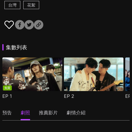
台灣
花絮
集數列表
免費
EP
1
EP
2
E
預告
劇照
推薦影片
劇情介紹