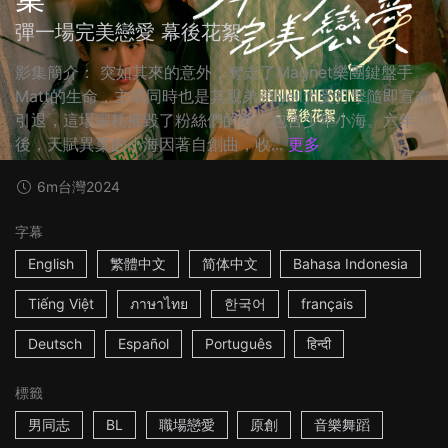
彈一場完美戀愛 幕後花絮
影集簡介： 突如其來的意外，奪走了Magnet樂團鍵盤手
Matt的生命，主唱同時也是其親弟弟Neil大受打擊隨即宣布
引退，這場噩耗摧毀了粉絲們的夢，包含少年小海。六年
後，天賦異稟的小海因著自創曲，收...
更多
6m
台灣
2024
字幕
English
繁體中文
简体中文
Bahasa Indonesia
Tiếng Việt
ภาษาไทย
한국어
français
Deutsch
Español
Português
हिन्दी
標籤
男同志
BL
職場戀愛
原創
音樂舞蹈