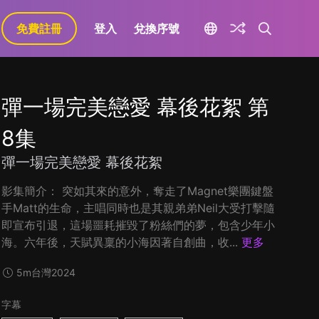
免費註冊
登入
兌換序號
彈一場完美戀愛 幕後花絮 第
8集
彈一場完美戀愛 幕後花絮
影集簡介： 突如其來的意外，奪走了Magnet樂團鍵盤
手Matt的生命，主唱同時也是其親弟弟Neil大受打擊隨
即宣布引退，這場噩耗摧毀了粉絲們的夢，包含少年小
海。六年後，天賦異稟的小海因著自創曲，收...
更多
5m
台灣
2024
字幕