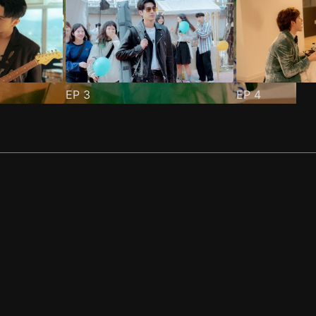
EP
3
EP
4