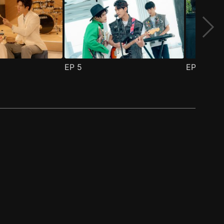
EP
5
EP
6