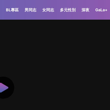
BL專區
男同志
女同志
多元性別
深夜
GaLa+