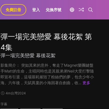
免費註冊
登入
兌換序號
彈一場完美戀愛 幕後花絮 第
4集
彈一場完美戀愛 幕後花絮
影集簡介： 突如其來的意外，奪走了Magnet樂團鍵盤
手Matt的生命，主唱同時也是其親弟弟Neil大受打擊隨
即宣布引退，這場噩耗摧毀了粉絲們的夢，包含少年小
海。六年後，天賦異稟的小海因著自創曲，收...
更多
4m
台灣
2024
字幕