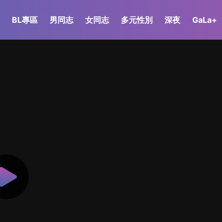
BL專區
男同志
女同志
多元性別
深夜
GaLa+