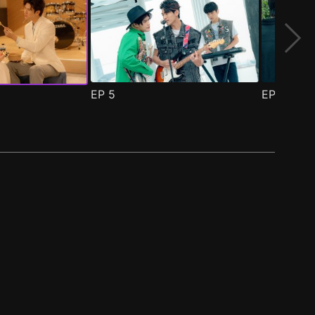
EP
5
EP
6