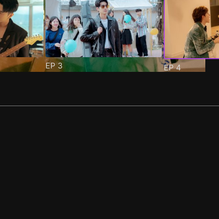
EP
3
EP
4