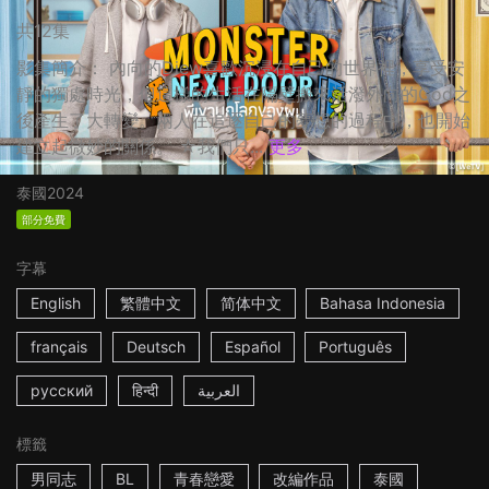
共12集
影集簡介： 內向的Diew喜歡沉浸在自己的世界裡，享受安
靜的獨處時光，但這樣的生活在隔壁搬來活潑外向的God之
後產生了大轉變。兩人在追逐自己的夢想的過程中，也開始
建立起微妙的關係。 ☆我們只...
更多
泰國
2024
部分免費
字幕
English
繁體中文
简体中文
Bahasa Indonesia
français
Deutsch
Español
Português
русский
हिन्दी
العربية
標籤
男同志
BL
青春戀愛
改編作品
泰國