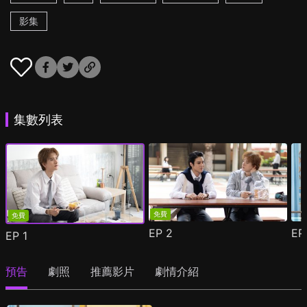
影集
集數列表
免費
免費
EP
2
E
EP
1
預告
劇照
推薦影片
劇情介紹