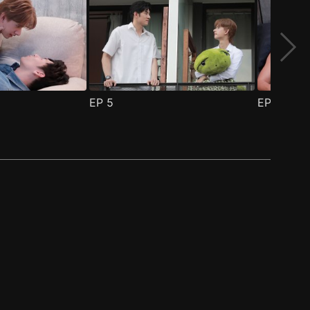
EP
5
EP
6