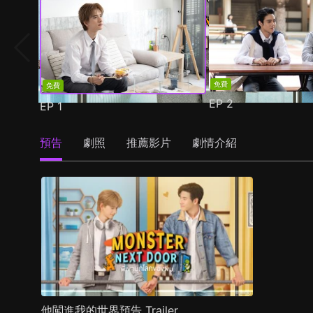
免費
免費
EP
2
EP
1
預告
劇照
推薦影片
劇情介紹
他闖進我的世界預告 Trailer