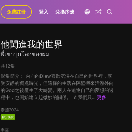
免費註冊
登入
兌換序號
他闖進我的世界
พี่เขาบุกโลกของผม
共12集
影集簡介： 內向的Diew喜歡沉浸在自己的世界裡，享
受安靜的獨處時光，但這樣的生活在隔壁搬來活潑外向
的God之後產生了大轉變。兩人在追逐自己的夢想的過
程中，也開始建立起微妙的關係。 ☆我們只...
更多
泰國
2024
部分免費
字幕