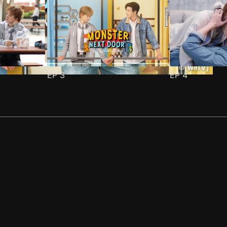
EP
3
EP
4