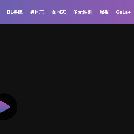
BL專區
男同志
女同志
多元性別
深夜
GaLa+