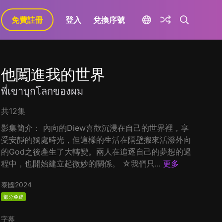
免費註冊
登入
兌換序號
他闖進我的世界
พี่เขาบุกโลกของผม
共12集
影集簡介： 內向的Diew喜歡沉浸在自己的世界裡，享
受安靜的獨處時光，但這樣的生活在隔壁搬來活潑外向
的God之後產生了大轉變。兩人在追逐自己的夢想的過
程中，也開始建立起微妙的關係。 ☆我們只...
更多
泰國
2024
部分免費
字幕