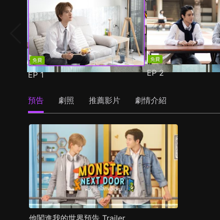
免費
免費
EP
2
EP
1
預告
劇照
推薦影片
劇情介紹
他闖進我的世界預告 Trailer