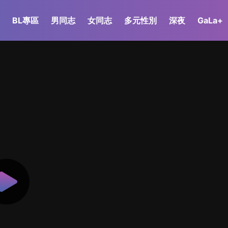
BL專區
男同志
女同志
多元性別
深夜
GaLa+