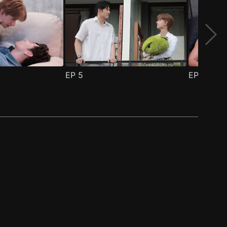
EP
5
EP
6