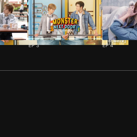
EP
3
EP
4