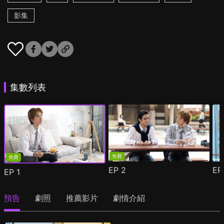
影集
集數列表
免費
免費
EP
2
E
EP
1
預告
劇照
推薦影片
劇情介紹