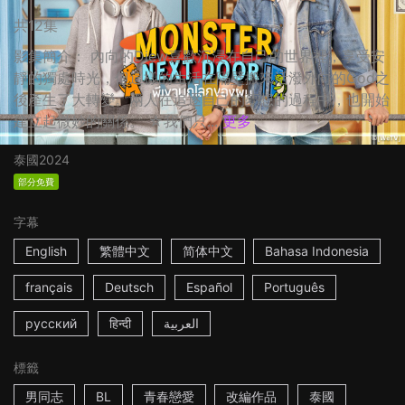
共12集
影集簡介： 內向的Diew喜歡沉浸在自己的世界裡，享受安
靜的獨處時光，但這樣的生活在隔壁搬來活潑外向的God之
後產生了大轉變。兩人在追逐自己的夢想的過程中，也開始
建立起微妙的關係。 ☆我們只...
更多
泰國
2024
部分免費
字幕
English
繁體中文
简体中文
Bahasa Indonesia
français
Deutsch
Español
Português
русский
हिन्दी
العربية
標籤
男同志
BL
青春戀愛
改編作品
泰國