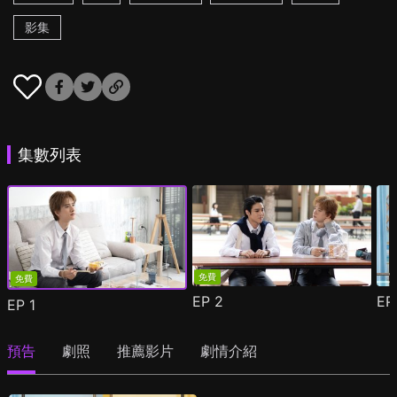
影集
集數列表
免費
免費
EP
2
E
EP
1
預告
劇照
推薦影片
劇情介紹