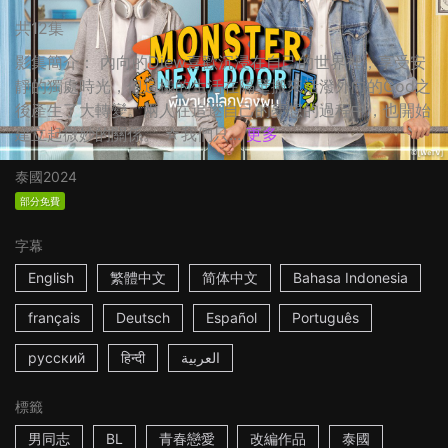
共12集
影集簡介： 內向的Diew喜歡沉浸在自己的世界裡，享受安
靜的獨處時光，但這樣的生活在隔壁搬來活潑外向的God之
後產生了大轉變。兩人在追逐自己的夢想的過程中，也開始
建立起微妙的關係。 ☆我們只...
更多
泰國
2024
部分免費
字幕
English
繁體中文
简体中文
Bahasa Indonesia
français
Deutsch
Español
Português
русский
हिन्दी
العربية
標籤
男同志
BL
青春戀愛
改編作品
泰國