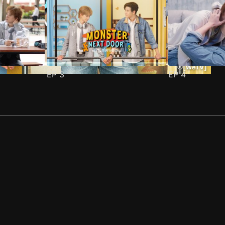
EP
3
EP
4