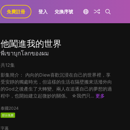
免費註冊
登入
兌換序號
他闖進我的世界
พี่เขาบุกโลกของผม
共12集
影集簡介： 內向的Diew喜歡沉浸在自己的世界裡，享
受安靜的獨處時光，但這樣的生活在隔壁搬來活潑外向
的God之後產生了大轉變。兩人在追逐自己的夢想的過
程中，也開始建立起微妙的關係。 ☆我們只...
更多
泰國
2024
部分免費
字幕