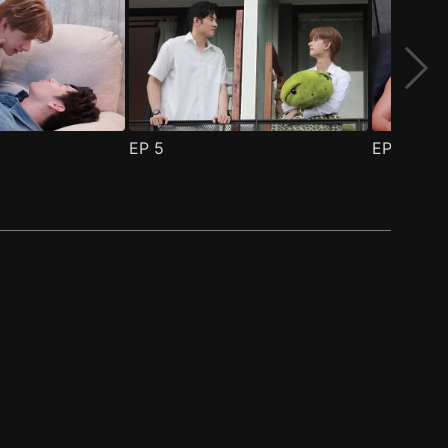
EP
5
EP
6