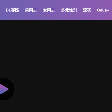
BL專區
男同志
女同志
多元性別
深夜
GaLa+