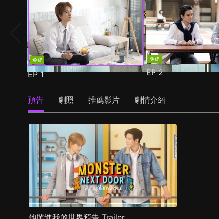
免費
免費
EP
2
EP
1
預告
劇照
推薦影片
劇情介紹
他闖進我的世界預告 Trailer