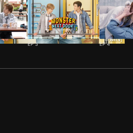
EP
3
EP
4