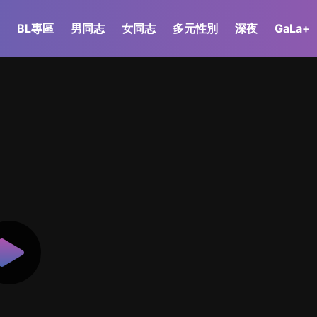
BL專區
男同志
女同志
多元性別
深夜
GaLa+