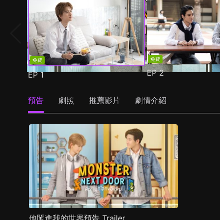
免費
免費
EP
2
EP
1
預告
劇照
推薦影片
劇情介紹
他闖進我的世界預告 Trailer