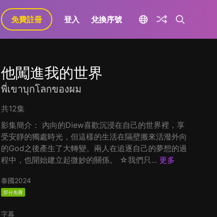
免費註冊
登入
兌換序號
他闖進我的世界
พี่เขาบุกโลกของผม
共12集
影集簡介： 內向的Diew喜歡沉浸在自己的世界裡，享
受安靜的獨處時光，但這樣的生活在隔壁搬來活潑外向
的God之後產生了大轉變。兩人在追逐自己的夢想的過
程中，也開始建立起微妙的關係。 ☆我們只...
更多
泰國
2024
部分免費
字幕