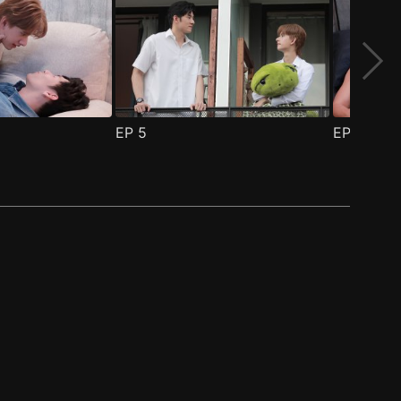
EP
5
EP
6