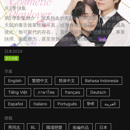
共2季18集
第2季影集簡介： 認真熱血的美容顧問間宮棗，與擁有過人
天賦的毒舌後輩佐橋斗真，經歷種種波折後，終於正式成為
彼此「無可取代的存在」。當他們展開同居戀愛生活，事業
抉擇、家庭壓力，甚至突如其來的遠距離危...
更多
日本
2024
部分免費
字幕
English
繁體中文
简体中文
Bahasa Indonesia
Tiếng Việt
ภาษาไทย
français
Deutsch
Español
Italiano
Português
हिन्दी
العربية
標籤
男同志
BL
職場戀愛
改編作品
日本