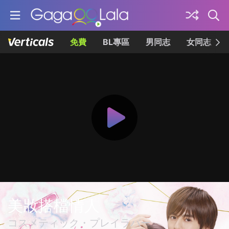
免費
BL專區
男同志
女同志
美妝搭檔情人
コスメティック・プレイラバー