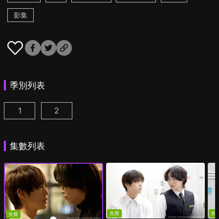
影集
季別列表
1
2
美妝搭檔情人 第1集
美妝搭檔情人 第2季 第1集
(
)
(
)
集數列表
免費
免
免費