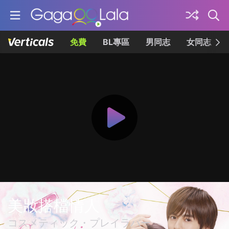
免費
BL專區
男同志
女同志
美妝搭檔情人
コスメティック・プレイラバー