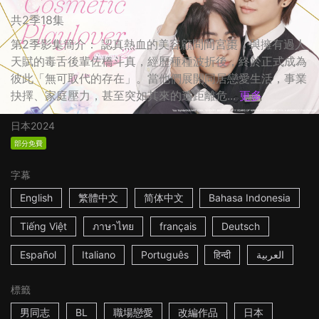
共2季18集
第2季影集簡介： 認真熱血的美容顧問間宮棗，與擁有過人
天賦的毒舌後輩佐橋斗真，經歷種種波折後，終於正式成為
彼此「無可取代的存在」。當他們展開同居戀愛生活，事業
抉擇、家庭壓力，甚至突如其來的遠距離危...
更多
日本
2024
部分免費
字幕
English
繁體中文
简体中文
Bahasa Indonesia
Tiếng Việt
ภาษาไทย
français
Deutsch
Español
Italiano
Português
हिन्दी
العربية
標籤
男同志
BL
職場戀愛
改編作品
日本