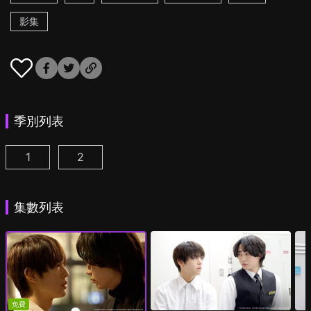
影集
季別列表
1
2
美妝搭檔情人 第1集
美妝搭檔情人 第2季 第1集
(
)
(
)
集數列表
免費