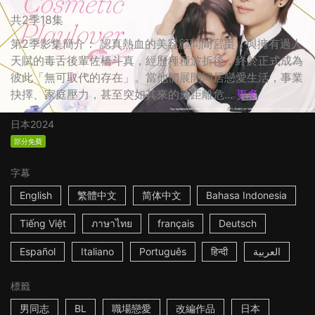
共2季18集
第2季影集簡介： 認真熱血的美容顧問間宮棗，與擁有過人
天賦的毒舌後輩佐橋斗真，經歷種種波折後，終於正式成為
彼此「無可取代的存在」。當他們展開同居戀愛生活，事業
抉擇、家庭壓力，甚至突如其來的遠距離危...
更多
日本
2024
部分免費
字幕
English
繁體中文
简体中文
Bahasa Indonesia
Tiếng Việt
ภาษาไทย
français
Deutsch
Español
Italiano
Português
हिन्दी
العربية
標籤
男同志
BL
職場戀愛
改編作品
日本