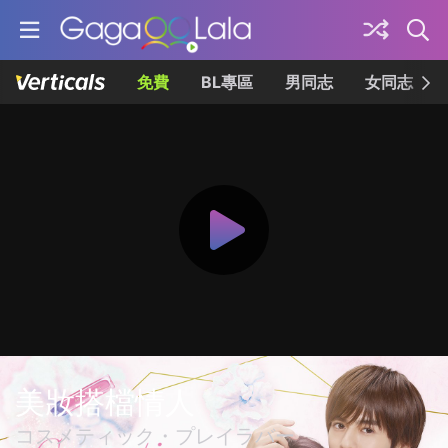
免費
BL專區
男同志
女同志
美妝搭檔情人
コスメティック・プレイラバー