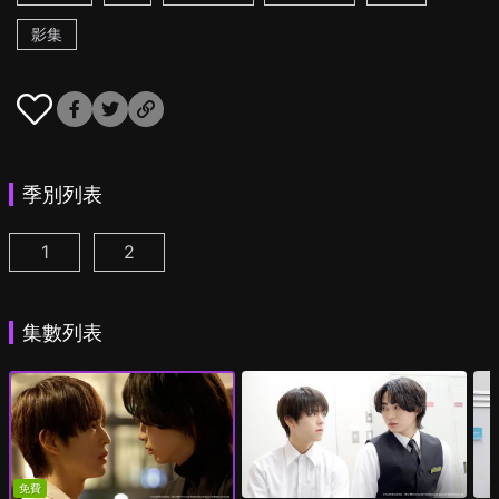
影集
季別列表
1
2
美妝搭檔情人 第1集
美妝搭檔情人 第2季 第1集
(
)
(
)
集數列表
免費