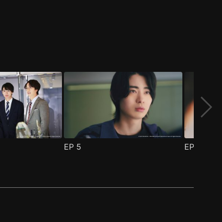
EP
5
EP
6