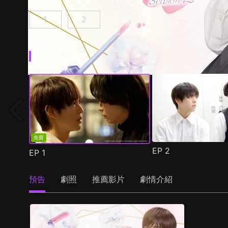
1
2
美妝搭檔情人 第1集
美妝搭檔情人 第2季 第1集
(
)
(
)
集數列表
免費
EP
2
EP
1
預告
劇照
推薦影片
劇情介紹