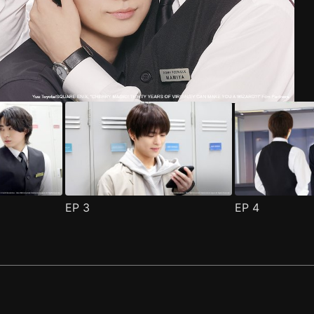
EP
3
EP
4