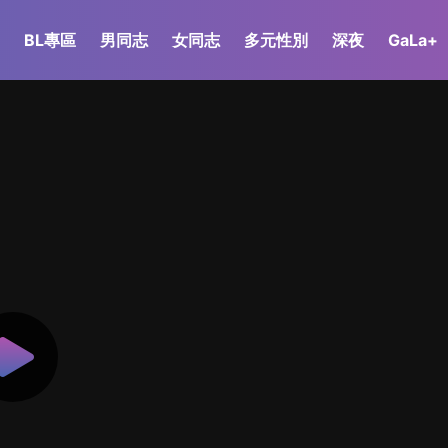
BL專區
男同志
女同志
多元性別
深夜
GaLa+