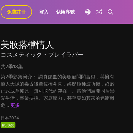
免費註冊
登入
兌換序號
美妝搭檔情人
コスメティック・プレイラバー
共2季18集
第2季影集簡介： 認真熱血的美容顧問間宮棗，與擁有
過人天賦的毒舌後輩佐橋斗真，經歷種種波折後，終於
正式成為彼此「無可取代的存在」。當他們展開同居戀
愛生活，事業抉擇、家庭壓力，甚至突如其來的遠距離
危...
更多
日本
2024
部分免費