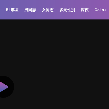
BL專區
男同志
女同志
多元性別
深夜
GaLa+