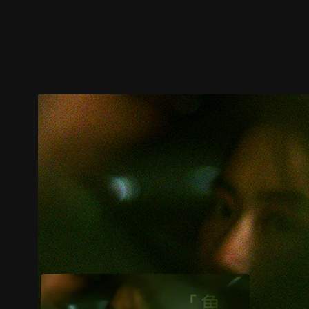
預告
劇照
推薦影片
劇情介紹