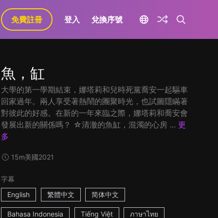
免費註冊
登入
兌換序號
魚，缸
大學的第一學期結束，娜塔莉和兒時死黨喬安一起驅車
回家過年。兩人享受著熱鬧的團聚時光，也試圖隱瞞著
對彼此的好感。在新的一年來臨之際，娜塔莉和喬安會
發展出新的關係嗎？ ☆清澈的魚缸，混濁的心房 ...
更
多
15m
美國
2021
字幕
English
繁體中文
简体中文
Bahasa Indonesia
Tiếng Việt
ภาษาไทย