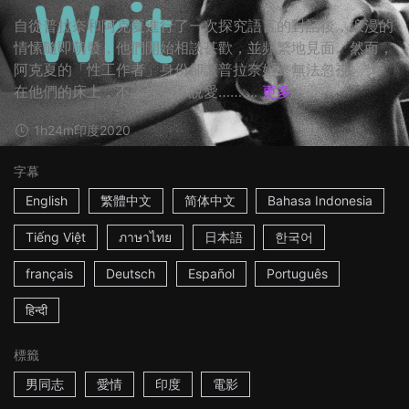
自從普拉奈和阿克夏進行了一次探究語言的對話後，浪漫的
情愫隨即萌發，他們開始相談甚歡，並頻繁地見面。然而，
阿克夏的「性工作者」身份卻讓普拉奈始終無法忽視。 ☆
在他們的床上，不談性也不說愛…… ...
更多
1h24m
印度
2020
字幕
English
繁體中文
简体中文
Bahasa Indonesia
Tiếng Việt
ภาษาไทย
日本語
한국어
français
Deutsch
Español
Português
हिन्दी
標籤
男同志
愛情
印度
電影