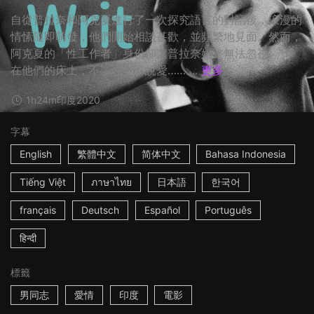
自從普拉奈和阿克夏進行了一次探究語言的對話後，浪漫的
情愫隨即萌發，他們開始相談甚歡，並頻繁地見面。然而，
阿克夏的「性工作者」身份卻讓普拉奈始終無法忽視。 ☆
在他們的床上，不談性也不說愛…… ...
更多
1h24m
印度
2020
字幕
English
繁體中文
简体中文
Bahasa Indonesia
Tiếng Việt
ภาษาไทย
日本語
한국어
français
Deutsch
Español
Português
हिन्दी
標籤
男同志
愛情
印度
電影