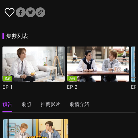
集數列表
免費
免費
EP
1
EP
2
E
預告
劇照
推薦影片
劇情介紹