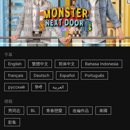
第11集： Diew和God終於化解誤會，把話說開。然而，一
個意想不到的人突然出現在宿舍門口。 影集簡介： 內向的
Diew喜歡沉浸在自己的世界裡，享受安靜的獨處時光，但
這樣的生活在隔壁搬來活...
更多
57m
泰國
2024
字幕
English
繁體中文
简体中文
Bahasa Indonesia
français
Deutsch
Español
Português
русский
हिन्दी
العربية
標籤
男同志
BL
青春戀愛
改編作品
泰國
影集