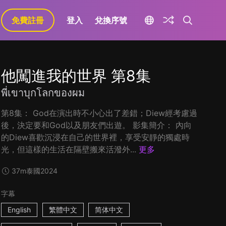
免費註冊
登入
兌換序號
他闖進我的世界 第8集
พี่เขาบุกโลกของผม
第8集： God在演出時不小心出了差錯；Diew經考慮過
後，決定要和God以及朋友們出遊。 影集簡介： 內向
的Diew喜歡沉浸在自己的世界裡，享受安靜的獨處時
光，但這樣的生活在隔壁搬來活潑外...
更多
37m
泰國
2024
字幕
English
繁體中文
简体中文