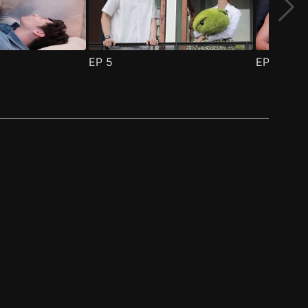
EP
5
EP
6