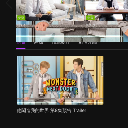
免費
免費
EP
1
EP
2
預告
劇照
推薦影片
劇情介紹
他闖進我的世界 第8集預告 Trailer