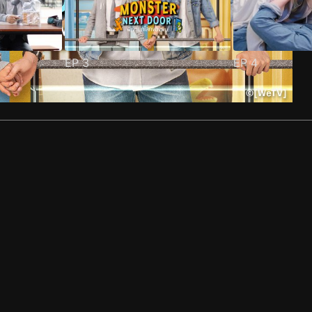
EP
3
EP
4