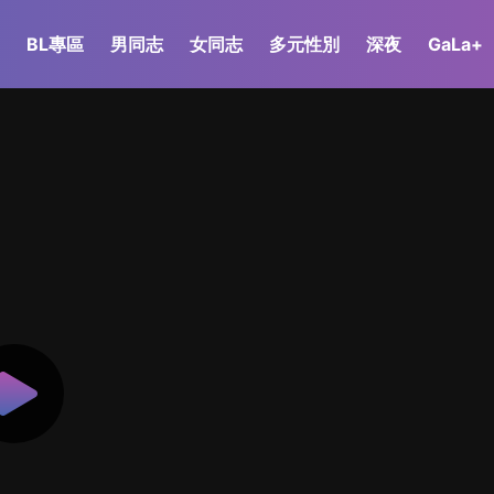
BL專區
男同志
女同志
多元性別
深夜
GaLa+