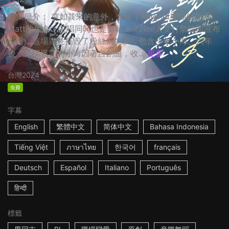
影集簡介： 突如其來的意外，奪走了Magnet樂團鍵盤手
Matt的生命，主唱同時也是其親弟弟Neil大受打擊隨即宣布
引退，這場噩耗摧毀了粉絲們的夢，包含少年小海。六年
後，天賦異稟的小海因著自創曲，收...
更多
台灣
2024
免費
字幕
English
繁體中文
简体中文
Bahasa Indonesia
Tiếng Việt
ภาษาไทย
한국어
français
Deutsch
Español
Italiano
Português
हिन्दी
標籤