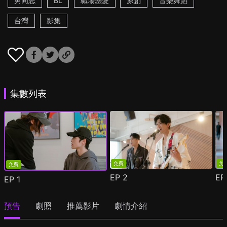
男同志
BL
職場戀愛
原創
音樂舞蹈
台灣
影集
集數列表
免費
免
免費
EP
2
E
EP
1
預告
劇照
推薦影片
劇情介紹