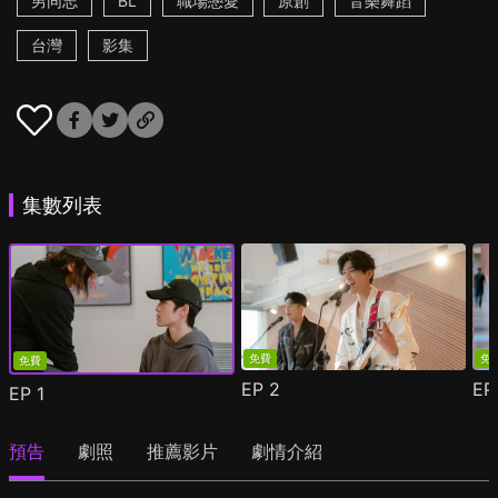
男同志
BL
職場戀愛
原創
音樂舞蹈
台灣
影集
集數列表
免費
免
免費
EP
2
E
EP
1
預告
劇照
推薦影片
劇情介紹