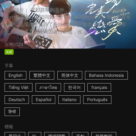
影集簡介： 突如其來的意外，奪走了Magnet樂團鍵盤手
Matt的生命，主唱同時也是其親弟弟Neil大受打擊隨即宣布
引退，這場噩耗摧毀了粉絲們的夢，包含少年小海。六年
後，天賦異稟的小海因著自創曲，收...
更多
台灣
2024
免費
字幕
English
繁體中文
简体中文
Bahasa Indonesia
Tiếng Việt
ภาษาไทย
한국어
français
Deutsch
Español
Italiano
Português
हिन्दी
標籤