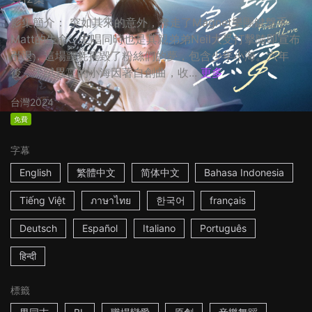
影集簡介： 突如其來的意外，奪走了Magnet樂團鍵盤手
Matt的生命，主唱同時也是其親弟弟Neil大受打擊隨即宣布
引退，這場噩耗摧毀了粉絲們的夢，包含少年小海。六年
後，天賦異稟的小海因著自創曲，收...
更多
台灣
2024
免費
字幕
English
繁體中文
简体中文
Bahasa Indonesia
Tiếng Việt
ภาษาไทย
한국어
français
Deutsch
Español
Italiano
Português
हिन्दी
標籤