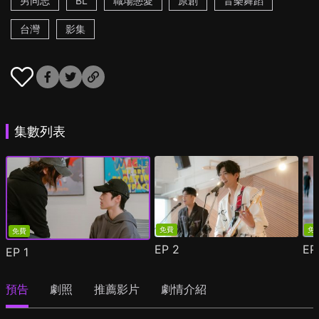
男同志
BL
職場戀愛
原創
音樂舞蹈
台灣
影集
集數列表
免費
免
免費
EP
2
E
EP
1
預告
劇照
推薦影片
劇情介紹