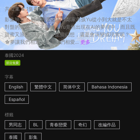
共12集 & 1集番外篇
影集簡介： 經常作夢的Ai和鄰家男孩Yu從小到大就是不太
對盤的冤家，某天開始，Yu竟然出現在Ai的夢境中，而且既
甜蜜又浪漫！這究竟只是個幻想，還是會演變成現實呢？
☆夢讓我們相遇，也讓我們相愛...
更多
泰國
2024
部分免費
字幕
English
繁體中文
简体中文
Bahasa Indonesia
Español
標籤
男同志
BL
青春戀愛
奇幻
改編作品
泰國
影集