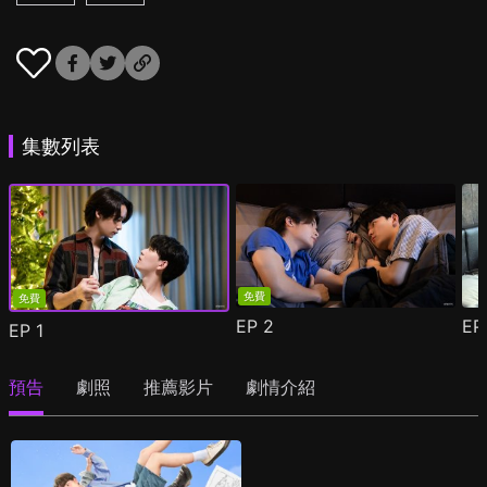
集數列表
免費
免費
EP
2
E
EP
1
預告
劇照
推薦影片
劇情介紹