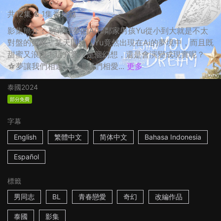
共12集 & 1集番外篇
影集簡介： 經常作夢的Ai和鄰家男孩Yu從小到大就是不太
對盤的冤家，某天開始，Yu竟然出現在Ai的夢境中，而且既
甜蜜又浪漫！這究竟只是個幻想，還是會演變成現實呢？
☆夢讓我們相遇，也讓我們相愛...
更多
泰國
2024
部分免費
字幕
English
繁體中文
简体中文
Bahasa Indonesia
Español
標籤
男同志
BL
青春戀愛
奇幻
改編作品
泰國
影集