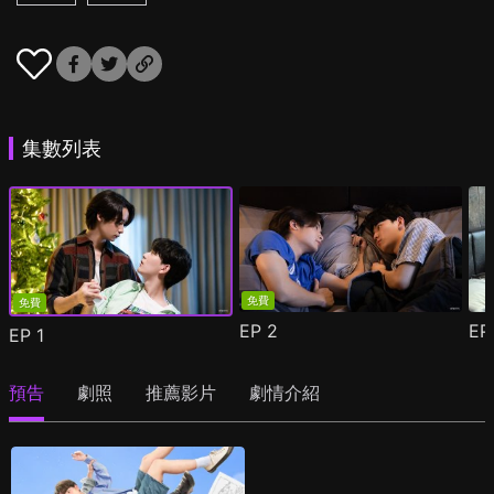
集數列表
免費
免費
EP
2
E
EP
1
預告
劇照
推薦影片
劇情介紹