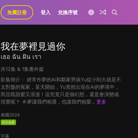
免費註冊
登入
兌換序號
我在夢裡見過你
เธอ ฉัน ฝัน เรา
共12集 & 1集番外篇
影集簡介： 經常作夢的Ai和鄰家男孩Yu從小到大就是不
太對盤的冤家，某天開始，Yu竟然出現在Ai的夢境中，
而且既甜蜜又浪漫！這究竟只是個幻想，還是會演變成
現實呢？ ☆夢讓我們相遇，也讓我們相愛...
更多
泰國
2024
部分免費
字幕