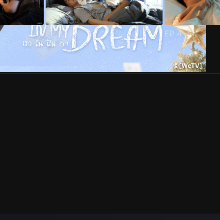
EP
3
EP
4