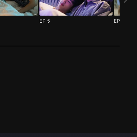
EP
5
EP
6