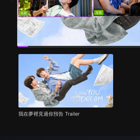
免費
免費
EP
2
EP
1
預告
劇照
推薦影片
劇情介紹
我在夢裡見過你預告 Trailer