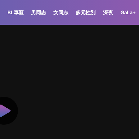
BL專區
男同志
女同志
多元性別
深夜
GaLa+