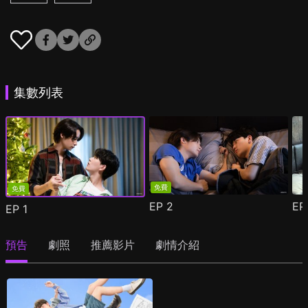
集數列表
免費
免費
EP
2
E
EP
1
預告
劇照
推薦影片
劇情介紹