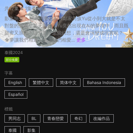
共12集 & 1集番外篇
影集簡介： 經常作夢的Ai和鄰家男孩Yu從小到大就是不太
對盤的冤家，某天開始，Yu竟然出現在Ai的夢境中，而且既
甜蜜又浪漫！這究竟只是個幻想，還是會演變成現實呢？
☆夢讓我們相遇，也讓我們相愛...
更多
泰國
2024
部分免費
字幕
English
繁體中文
简体中文
Bahasa Indonesia
Español
標籤
男同志
BL
青春戀愛
奇幻
改編作品
泰國
影集