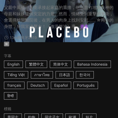
父親中風後，大衛承接起家庭的重擔，他也盡力地為失神的
母親和妹妹提供安定的力量。然而，情緒受到重擊的大衛，
會選擇離開醫院後，在男人的肉身上找到安慰…… ☆用你的
身體，替我宣洩壓力！《激浪舞池》導...
更多
13m
西班牙
2019
限
字幕
English
繁體中文
简体中文
Bahasa Indonesia
Tiếng Việt
ภาษาไทย
日本語
한국어
français
Deutsch
Español
Português
हिन्दी
標籤
男同志
約炮
同志子女
歐洲
短片