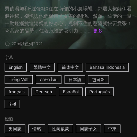
男孩湯姆和他的媽媽住在南部的小農場裡，鄰居大叔薩伊看
似神秘，卻也與他們保持著友善的關係。然而，薩伊的一舉
一動逐漸挑逗湯姆的好奇心，克制不住的慾望就快要賁張！
☆我家的隔壁，住著危險的吸引力…… ...
更多
20m
以色列
2021
字幕
English
繁體中文
简体中文
Bahasa Indonesia
Tiếng Việt
ภาษาไทย
日本語
한국어
français
Deutsch
Español
Português
हिन्दी
標籤
男同志
情慾
性向啟蒙
同志子女
中東