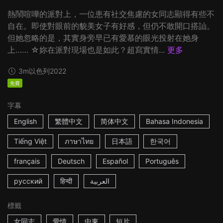
熱鬧喧嘩的派對上，一位患有社交焦慮的女同志顯得有些不
自在。即使對眼前的貌美女子有好感，但仍不敢開口搭訕。
但她忽略的是，其實身旁早已有愛慕的眼光投射在她身
上…… ☆妳在派對現場也是如此？超寫實情...
更多
3m
以色列
2022
免費
字幕
English
繁體中文
简体中文
Bahasa Indonesia
Tiếng Việt
ภาษาไทย
日本語
한국어
français
Deutsch
Español
Português
русский
हिन्दी
العربية
標籤
女同志
愛情
中東
短片