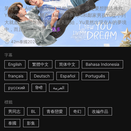
第12集： Ai向母親說明自己的夢境後，決定要想辦法挽救
Yu的性命。 影集簡介： 經常作夢的Ai和鄰家男孩Yu從小到
大就是不太對盤的冤家，某天開始，Yu竟然出現在Ai的夢境
中，而且既甜蜜又浪...
更多
42m
泰國
2024
字幕
English
繁體中文
简体中文
Bahasa Indonesia
français
Deutsch
Español
Português
русский
हिन्दी
العربية
標籤
男同志
BL
青春戀愛
奇幻
改編作品
泰國
影集