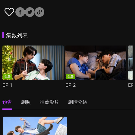
集數列表
免費
免費
EP
1
EP
2
E
預告
劇照
推薦影片
劇情介紹