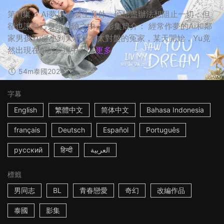
第11集： Ai夢見Yu發生意外，他想盡辦法想阻止一切，但
卻也讓自己身陷危險之中。 影集簡介： 經常作夢的Ai和鄰
家男孩Yu從小到大就是不太對盤的冤家，某天開始，Yu竟
然出現在Ai的夢境中，...
更多
54m
泰國
2024
字幕
English
繁體中文
简体中文
Bahasa Indonesia
français
Deutsch
Español
Português
русский
हिन्दी
العربية
標籤
男同志
BL
青春戀愛
奇幻
改編作品
泰國
影集