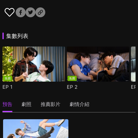
集數列表
免費
免費
EP
1
EP
2
E
預告
劇照
推薦影片
劇情介紹