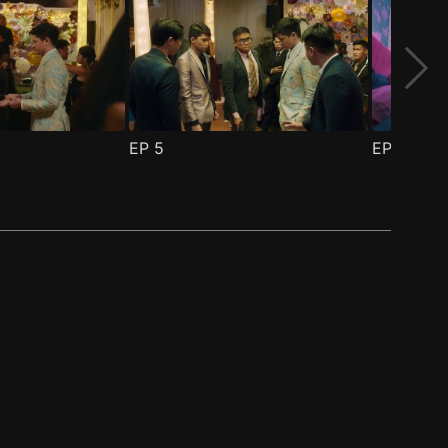
EP
5
EP
6