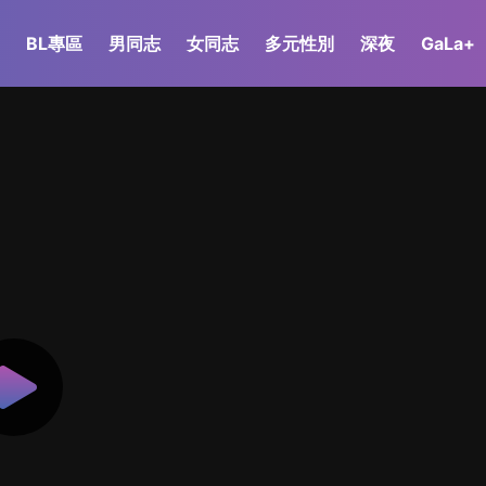
BL專區
男同志
女同志
多元性別
深夜
GaLa+