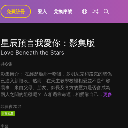
免費註冊
登入
兌換序號
星辰預言我愛你：影集版
Love Beneath the Stars
共6集
影集簡介： 在經歷過那一吻後，多明尼克和路克的關係
已進入新階段。然而，在天主教學校裡相愛並不是件容
易事，來自父母、朋友、師長及各方的壓力是否會成為
兩人之間的阻礙呢？ ☆相遇靠命運，相愛靠自己...
更多
菲律賓
2021
首集免費
字幕