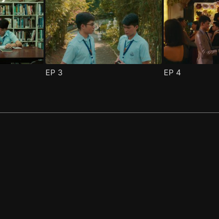
EP
3
EP
4