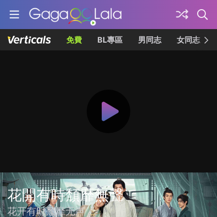
免費
BL專區
男同志
女同志
花開有時頹靡無聲
花开有时颓靡无声