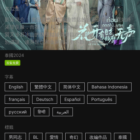
共12集
影集簡介： 貪戀美色卻也風趣體貼的金家少爺金小寶始終
渴望良緣，而在一個月黑風高的晚上，擁有著絕世美色、氣
質又冷若冰山的懷恩姑娘就降臨在他面前！這位美人不僅性
別成謎，連身世也和金家有著剪不斷的關係……...
更多
泰國
2024
首集免費
字幕
English
繁體中文
简体中文
Bahasa Indonesia
français
Deutsch
Español
Português
русский
हिन्दी
العربية
標籤
男同志
BL
愛情
奇幻
改編作品
泰國