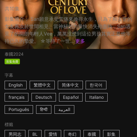
共10集
影集簡介： San願意承受苦痛來換得永生，只為了和去世的
女友再次於世間相見。當神秘的力量快消失殆盡時，San遇
見了的開朗年輕人Vee，萬萬沒想到這位男孩其實正是他等
待已久的摯愛。 ☆等待了一世...
更多
泰國
2024
首集免費
字幕
English
繁體中文
简体中文
한국어
français
Deutsch
Español
Italiano
Português
हिन्दी
العربية
標籤
男同志
BL
愛情
奇幻
泰國
影集