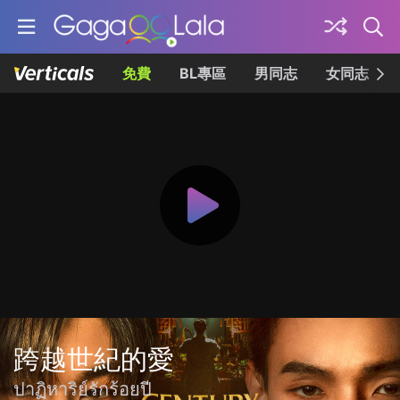
免費
BL專區
男同志
女同志
跨越世紀的愛
ปาฏิหาริย์รักร้อยปี