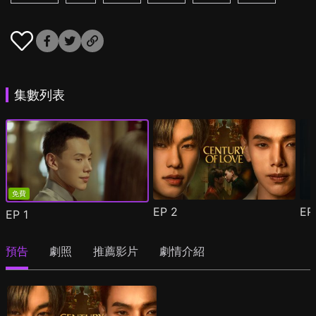
集數列表
免費
EP
2
E
EP
1
預告
劇照
推薦影片
劇情介紹