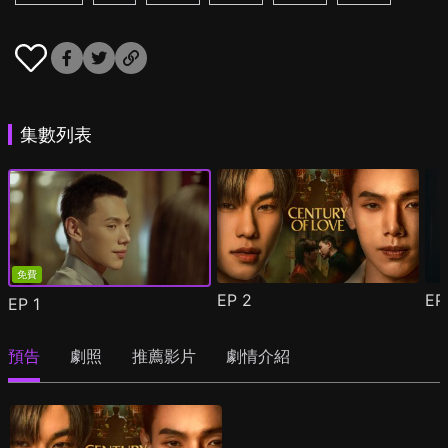
集數列表
免費
EP
2
E
EP
1
預告
劇照
推薦影片
劇情介紹