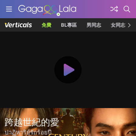
免費
BL專區
男同志
女同志
跨越世紀的愛
ปาฏิหาริย์รักร้อยปี