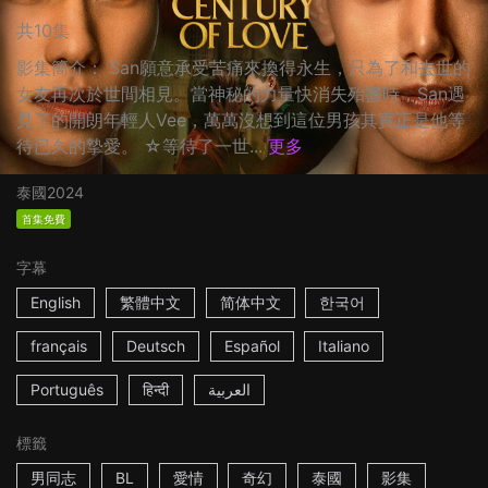
共10集
影集簡介： San願意承受苦痛來換得永生，只為了和去世的
女友再次於世間相見。當神秘的力量快消失殆盡時，San遇
見了的開朗年輕人Vee，萬萬沒想到這位男孩其實正是他等
待已久的摯愛。 ☆等待了一世...
更多
泰國
2024
首集免費
字幕
English
繁體中文
简体中文
한국어
français
Deutsch
Español
Italiano
Português
हिन्दी
العربية
標籤
男同志
BL
愛情
奇幻
泰國
影集