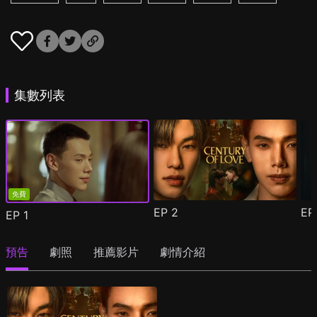
集數列表
免費
EP
2
E
EP
1
預告
劇照
推薦影片
劇情介紹