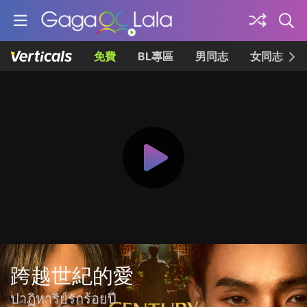
免費
BL專區
男同志
女同志
跨越世紀的愛
ปาฏิหาริย์รักร้อยปี