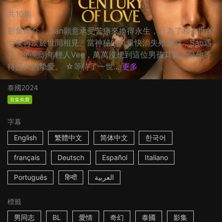
共10集
影集簡介： San願意承受苦痛來換得永生，只為了和去世的
女友再次於世間相見。當神秘的力量快消失殆盡時，San遇
見了的開朗年輕人Vee，萬萬沒想到這位男孩其實正是他等
待已久的摯愛。 ☆等待了一世...
更多
泰國
2024
首集免費
字幕
English
繁體中文
简体中文
한국어
français
Deutsch
Español
Italiano
Português
हिन्दी
العربية
標籤
男同志
BL
愛情
奇幻
泰國
影集