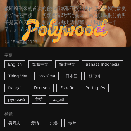
被即將到來的首次約會搞得緊張不安的克雷頓，在和對象奧
古斯特碰面後，一切疑慮隨即煙消雲散。當他以為眼前的男
子是真命天子時，奧古斯特拋出震撼彈：「我有另一半
了。」 ☆為什麼好的男人，都已心有所屬？
更多
15m
美國
2023
字幕
English
繁體中文
简体中文
Bahasa Indonesia
Tiếng Việt
ภาษาไทย
日本語
한국어
français
Deutsch
Español
Português
русский
हिन्दी
العربية
標籤
男同志
愛情
北美
短片