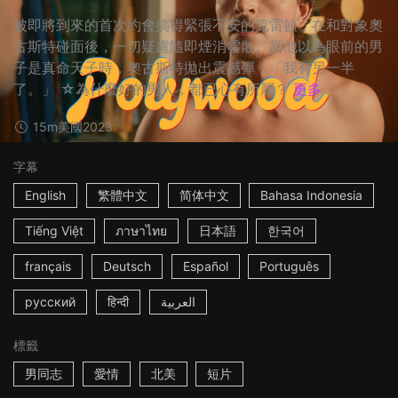
被即將到來的首次約會搞得緊張不安的克雷頓，在和對象奧
古斯特碰面後，一切疑慮隨即煙消雲散。當他以為眼前的男
子是真命天子時，奧古斯特拋出震撼彈：「我有另一半
了。」 ☆為什麼好的男人，都已心有所屬？
更多
15m
美國
2023
字幕
English
繁體中文
简体中文
Bahasa Indonesia
Tiếng Việt
ภาษาไทย
日本語
한국어
français
Deutsch
Español
Português
русский
हिन्दी
العربية
標籤
男同志
愛情
北美
短片