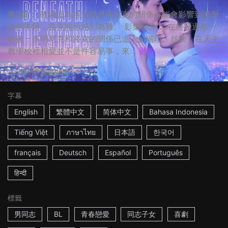
第3集： 教練認為路克和多明尼克的關係可能會影響到獎學
金的去留，路克開始感到為難。 影集簡介： 在經歷過那一
吻後，多明尼克和路克的關係已進入新階段。然而，在天主
教學校裡相愛並不是件容易事，來...
更多
27m
菲律賓
2021
字幕
English
繁體中文
简体中文
Bahasa Indonesia
Tiếng Việt
ภาษาไทย
日本語
한국어
français
Deutsch
Español
Português
हिन्दी
標籤
男同志
BL
青春戀愛
同志子女
喜劇