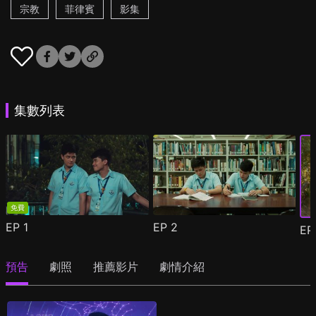
宗教
菲律賓
影集
集數列表
免費
EP
1
EP
2
E
預告
劇照
推薦影片
劇情介紹