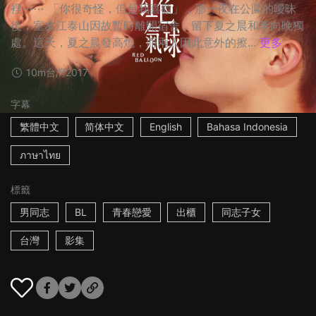
裡⋯⋯ 「你很奇怪，但是我喜歡」，那一夜在公園的曖昧
後，室友江泰山因故暫時離開宿舍，留下夏之晨和李向晚獨
處。這天，夏之晨發高燒，而兩人因此意外的擦...
更多
10m
台灣
2017
字幕
繁體中文
简体中文
English
Bahasa Indonesia
ภาษาไทย
標籤
男同志
BL
青春戀愛
出櫃
同志子女
台灣
影集