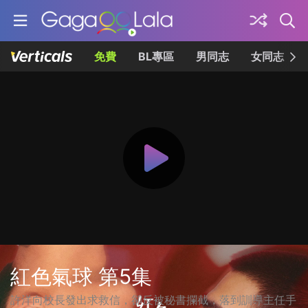
免費
BL專區
男同志
女同志
紅色氣球 第5集
許洋向校長發出求救信，卻反被秘書攔截，落到訓導主任手