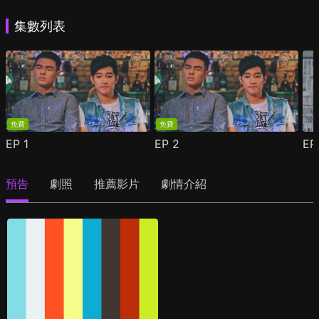
集數列表
免費
免費
EP
1
EP
2
E
預告
劇照
推薦影片
劇情介紹