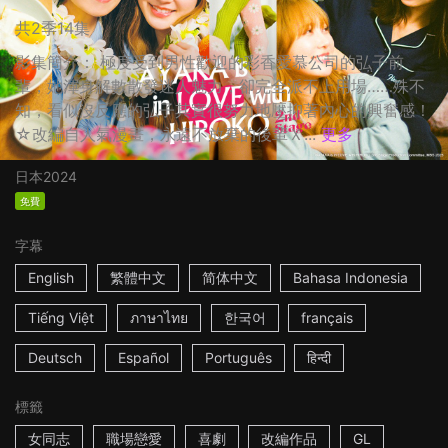
共2季14集
影集簡介： 極度受到男性歡迎的彩香愛慕公司的弘子前
輩，她渾身解數散發迷人魅力，卻完全派不上用場……殊不
知，看似沒反應的弘子其實很努力地壓抑著內心的興奮感！
☆改編自人氣漫畫，永遠不放棄的後輩Ｘ...
更多
日本
2024
免費
字幕
English
繁體中文
简体中文
Bahasa Indonesia
Tiếng Việt
ภาษาไทย
한국어
français
Deutsch
Español
Português
हिन्दी
標籤
女同志
職場戀愛
喜劇
改編作品
GL