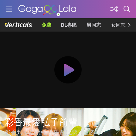
免費
BL專區
男同志
女同志
彩香最愛弘子前輩
彩香ちゃんは弘子先輩に恋してる