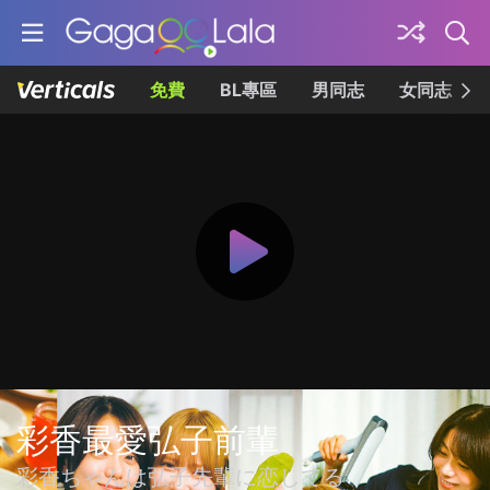
免費
BL專區
男同志
女同志
彩香最愛弘子前輩
彩香ちゃんは弘子先輩に恋してる