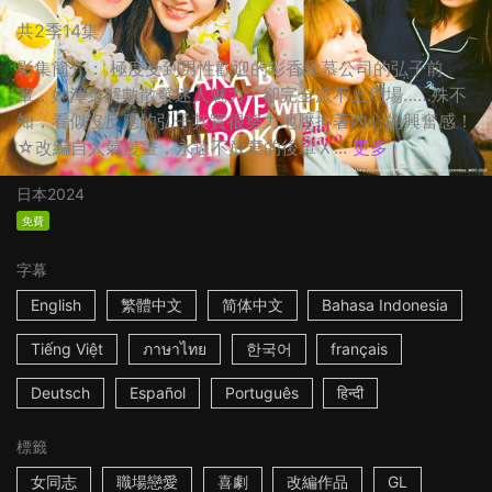
共2季14集
影集簡介： 極度受到男性歡迎的彩香愛慕公司的弘子前
輩，她渾身解數散發迷人魅力，卻完全派不上用場……殊不
知，看似沒反應的弘子其實很努力地壓抑著內心的興奮感！
☆改編自人氣漫畫，永遠不放棄的後輩Ｘ...
更多
日本
2024
免費
字幕
English
繁體中文
简体中文
Bahasa Indonesia
Tiếng Việt
ภาษาไทย
한국어
français
Deutsch
Español
Português
हिन्दी
標籤
女同志
職場戀愛
喜劇
改編作品
GL