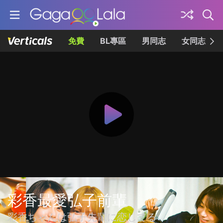
免費
BL專區
男同志
女同志
彩香最愛弘子前輩
彩香ちゃんは弘子先輩に恋してる