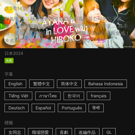
共2季14集
影集簡介： 極度受到男性歡迎的彩香愛慕公司的弘子前
輩，她渾身解數散發迷人魅力，卻完全派不上用場……殊不
知，看似沒反應的弘子其實很努力地壓抑著內心的興奮感！
☆改編自人氣漫畫，永遠不放棄的後輩Ｘ...
更多
日本
2024
免費
字幕
English
繁體中文
简体中文
Bahasa Indonesia
Tiếng Việt
ภาษาไทย
한국어
français
Deutsch
Español
Português
हिन्दी
標籤
女同志
職場戀愛
喜劇
改編作品
GL