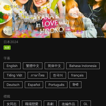
共2季14集
影集簡介： 極度受到男性歡迎的彩香愛慕公司的弘子前
輩，她渾身解數散發迷人魅力，卻完全派不上用場……殊不
知，看似沒反應的弘子其實很努力地壓抑著內心的興奮感！
☆改編自人氣漫畫，永遠不放棄的後輩Ｘ...
更多
日本
2024
免費
字幕
English
繁體中文
简体中文
Bahasa Indonesia
Tiếng Việt
ภาษาไทย
한국어
français
Deutsch
Español
Português
हिन्दी
標籤
女同志
職場戀愛
喜劇
改編作品
GL