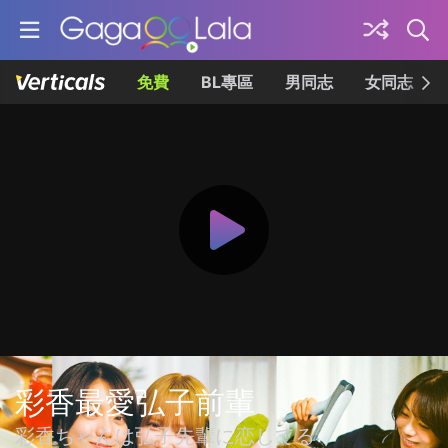
免費
BL專區
男同志
女同志
彩香最愛弘子前輩
彩香ちゃんは弘子先輩に恋してる