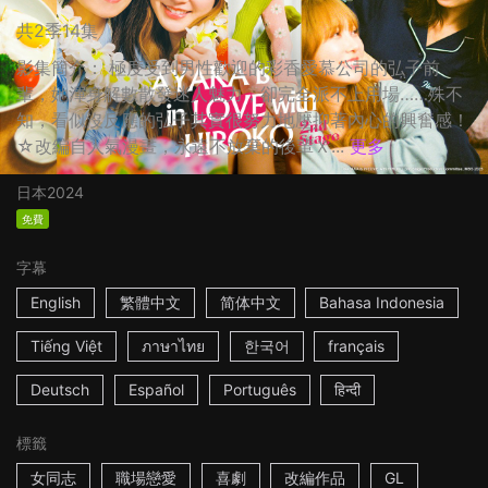
共2季14集
影集簡介： 極度受到男性歡迎的彩香愛慕公司的弘子前
輩，她渾身解數散發迷人魅力，卻完全派不上用場……殊不
知，看似沒反應的弘子其實很努力地壓抑著內心的興奮感！
☆改編自人氣漫畫，永遠不放棄的後輩Ｘ...
更多
日本
2024
免費
字幕
English
繁體中文
简体中文
Bahasa Indonesia
Tiếng Việt
ภาษาไทย
한국어
français
Deutsch
Español
Português
हिन्दी
標籤
女同志
職場戀愛
喜劇
改編作品
GL