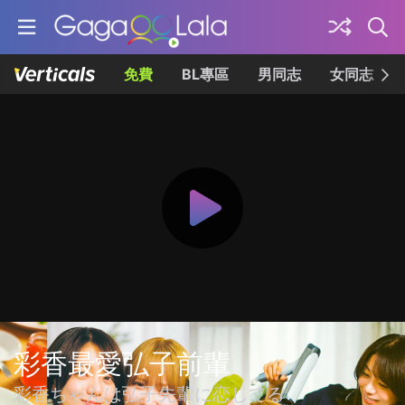
免費
BL專區
男同志
女同志
彩香最愛弘子前輩
彩香ちゃんは弘子先輩に恋してる